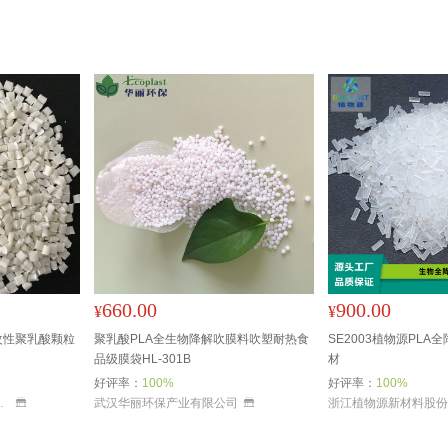
660.00
900.00
¥
¥
pla改性聚乳酸颗粒
聚乳酸PLA全生物降解吹膜料吹塑耐热食
SE2003植物源PLA
品级膜袋HL-301B
材
好评率：
100%
好评率：
100%
技有限公司
武汉华丽环保产业有限公司