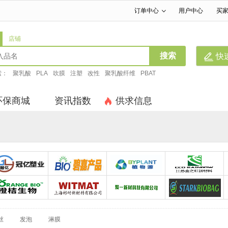
订单中心
用户中心
买
|
|
店铺
搜索
快
索：
聚乳酸
PLA
吹膜
注塑
改性
聚乳酸纤维
PBAT
环保商城
资讯指数
供求信息
东莞市冠亿新材料科技有限公司
佛山碧嘉高新材料科技有限公司
浙江植物源
江苏金之虹新材料有限公司
江苏橙桔生物降解塑料有限公司
上海彬耐新材料
聚一新材科技有限公司
山东斯达克
丝
发泡
淋膜