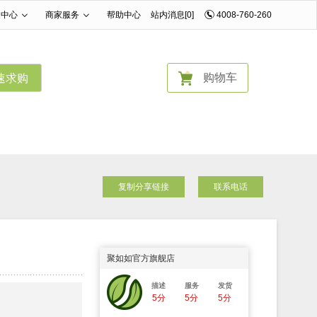
家中心
商家服务
帮助中心
站内消息[0]
4008-760-260
|
|
购物车
速求购
复制分享链接
联系电话
聚如如官方旗舰店
描述
服务
发货
5分
5分
5分