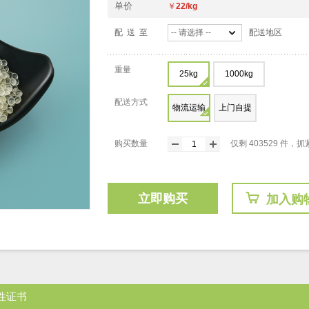
单价
￥
22/kg
配 送 至
-- 请选择 --
配送地区
重量
25kg
1000kg
配送方式
物流运输
上门自提
购买数量
仅剩 403529 件
立即购买
加入购
性证书