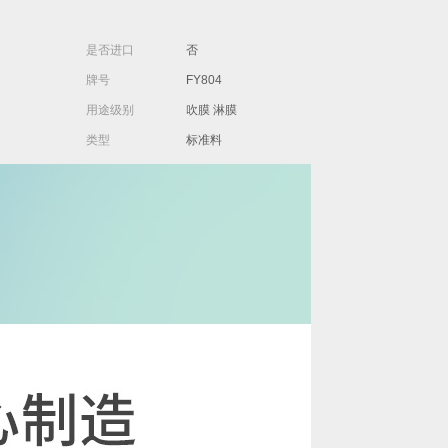
是否进口
否
牌号
FY804
用途级别
吹膜 淋膜
类型
标准料