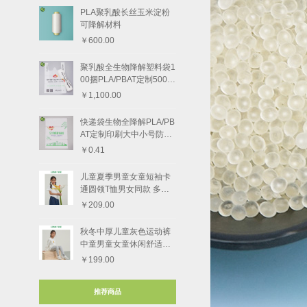
PLA聚乳酸长丝玉米淀粉
可降解材料
￥600.00
聚乳酸全生物降解塑料袋1
00捆PLA/PBAT定制5000
个
￥1,100.00
快递袋生物全降解PLA/PB
AT定制印刷大中小号防水
快递物流
￥0.41
儿童夏季男童女童短袖卡
通圆领T恤男女同款 多款
图案
￥209.00
秋冬中厚儿童灰色运动裤
中童男童女童休闲舒适束
脚长裤
￥199.00
推荐商品