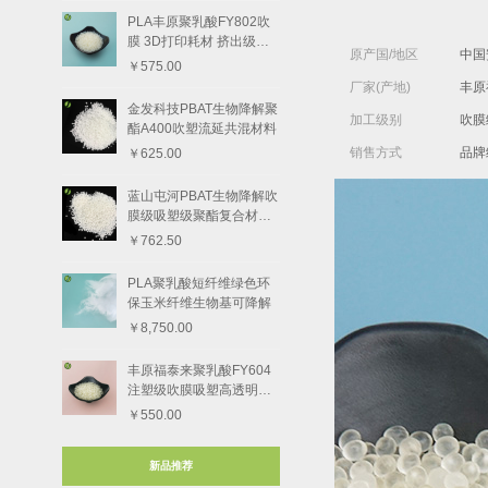
PLA丰原聚乳酸FY802吹
膜 3D打印耗材 挤出级树
原产国/地区
中国
脂颗粒
￥575.00
厂家(产地)
丰原
金发科技PBAT生物降解聚
加工级别
吹膜
酯A400吹塑流延共混材料
销售方式
品牌
￥625.00
蓝山屯河PBAT生物降解吹
膜级吸塑级聚酯复合材料8
801-1
￥762.50
PLA聚乳酸短纤维绿色环
保玉米纤维生物基可降解
￥8,750.00
丰原福泰来聚乳酸FY604
注塑级吹膜吸塑高透明度
树脂颗粒
￥550.00
新品推荐