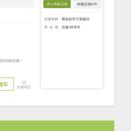
进入商家店铺
收藏店铺(24)
店铺名称：
聚如如官方旗舰店
所 在 地：
安徽-蚌埠市
，抓紧时间购买哦！
物车
收藏商品