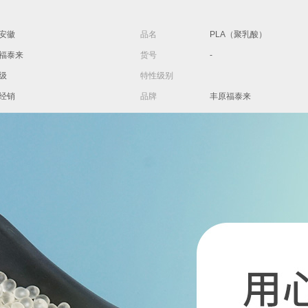
安徽
品名
PLA（聚乳酸）
福泰来
货号
-
级
特性级别
经销
品牌
丰原福泰来