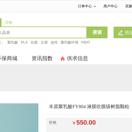
订单中心
用户中心
买
|
|
店铺
搜索
快
索：
聚乳酸
PLA
吹膜
注塑
改性
聚乳酸纤维
PBAT
环保商城
资讯指数
供求信息
丰原聚乳酸FY804 淋膜吹膜级树脂颗粒
550.00
价格
￥