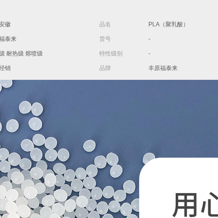
安徽
品名
PLA（聚乳酸）
福泰来
货号
-
级 耐热级 熔喷级
特性级别
-
经销
品牌
丰原福泰来