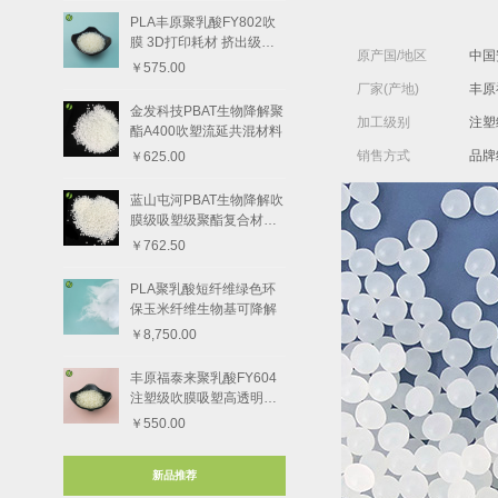
PLA丰原聚乳酸FY802吹
膜 3D打印耗材 挤出级树
原产国/地区
中国
脂颗粒
￥575.00
厂家(产地)
丰原
金发科技PBAT生物降解聚
加工级别
注塑
酯A400吹塑流延共混材料
销售方式
品牌
￥625.00
蓝山屯河PBAT生物降解吹
膜级吸塑级聚酯复合材料8
801-1
￥762.50
PLA聚乳酸短纤维绿色环
保玉米纤维生物基可降解
￥8,750.00
丰原福泰来聚乳酸FY604
注塑级吹膜吸塑高透明度
树脂颗粒
￥550.00
新品推荐