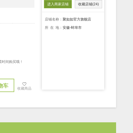
进入商家店铺
收藏店铺(24)
店铺名称：
聚如如官方旗舰店
所 在 地：
安徽-蚌埠市
，抓紧时间购买哦！
物车
收藏商品