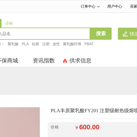
订单中心
用户中心
买
|
|
店铺
搜索
快
索：
聚乳酸
PLA
吹膜
注塑
改性
聚乳酸纤维
PBAT
环保商城
资讯指数
供求信息
PLA丰原聚乳酸FY201 注塑级耐热级
600.00
价格
￥