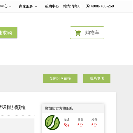
家中心
商家服务
帮助中心
站内消息[0]
4008-760-260
|
|
购物车
速求购
复制分享链接
联系电话
熔喷级树脂颗粒
聚如如官方旗舰店
描述
服务
发货
5分
5分
5分