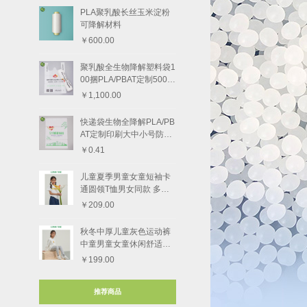
PLA聚乳酸长丝玉米淀粉
可降解材料
￥600.00
聚乳酸全生物降解塑料袋1
00捆PLA/PBAT定制5000
个
￥1,100.00
快递袋生物全降解PLA/PB
AT定制印刷大中小号防水
快递物流
￥0.41
儿童夏季男童女童短袖卡
通圆领T恤男女同款 多款
图案
￥209.00
秋冬中厚儿童灰色运动裤
中童男童女童休闲舒适束
脚长裤
￥199.00
推荐商品