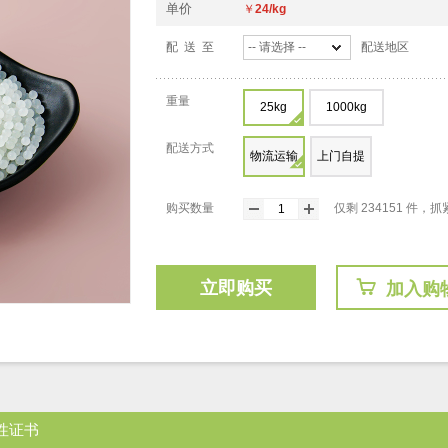
单价
￥
24/kg
配 送 至
-- 请选择 --
配送地区
重量
25kg
1000kg
配送方式
物流运输
上门自提
购买数量
仅剩 234151 件
立即购买
加入购
性证书