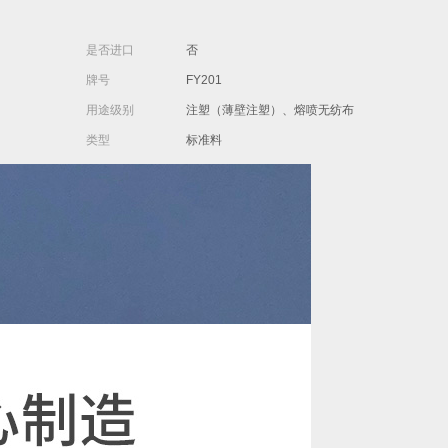
是否进口
否
牌号
FY201
用途级别
注塑（薄壁注塑）、熔喷无纺布
类型
标准料