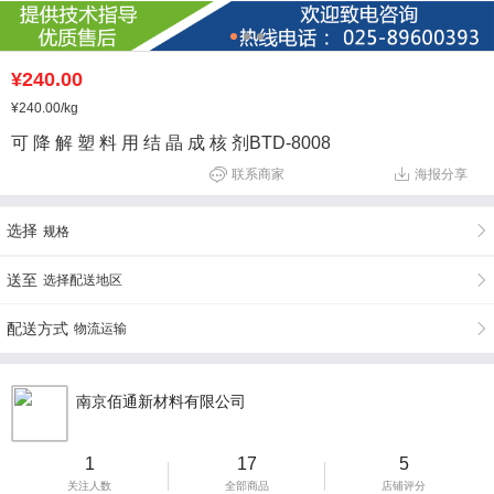
¥240.00
¥240.00
/kg
可 降 解 塑 料 用 结 晶 成 核 剂BTD-8008
联系商家
海报分享
选择
规格
送至
选择配送地区
配送方式
物流运输
南京佰通新材料有限公司
1
17
5
关注人数
全部商品
店铺评分