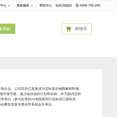
家中心
商家服务
帮助中心
站内消息[0]
4008-760-260
|
|
购物车
速求购
环保企业。公司目前已发展成为淀粉基生物降解材料领
实现环保节能、减少碳排放的计划和目标。作为国内淀粉
草单位（参与起草的18项国家和行业标准已颁布实
协会餐饮包装专委会常务副会长单位。