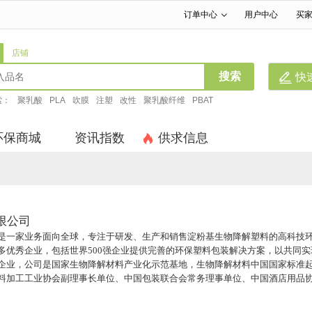
订单中心
用户中心
买
|
|
店铺
搜索
快
索：
聚乳酸
PLA
吹膜
注塑
改性
聚乳酸纤维
PBAT
环保商城
资讯指数
供求信息
限公司
是一家业务面向全球，专注于研发、生产和销售淀粉基生物降解塑料的高科技
多优秀企业，包括世界500强企业提供完善的环保塑料包装解决方案，以共同
企业，公司是国家生物降解材料产业化示范基地，生物降解材料中国国家标准起
料加工工业协会副理事长单位、中国包装联合会常务理事单位、中国酒店用品