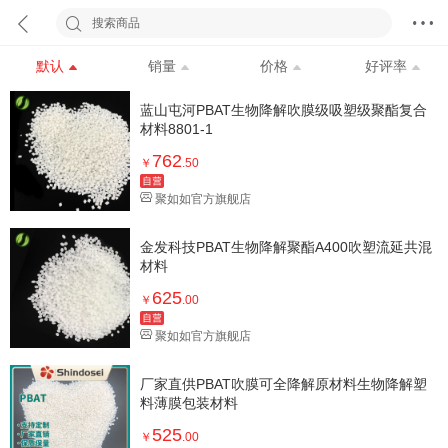
搜索商品
默认
销量
价格
好评率
蓝山屯河PBAT生物降解吹膜级吸塑级聚酯复合
材料8801-1
762
￥
.50
聚如如官方旗舰店
金发科技PBAT生物降解聚酯A400吹塑流延共混
材料
625
￥
.00
聚如如官方旗舰店
厂家直供PBAT吹膜可全降解原材料生物降解塑
料薄膜包装材料
525
￥
.00