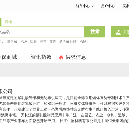
订单中心
用户中心
买
|
|
店铺
搜索
快
索：
聚乳酸
PLA
吹膜
注塑
改性
聚乳酸纤维
PBAT
环保商城
资讯指数
供求信息
限公司
球最宽泛的聚乳酸纤维和无纺布供应商，是目前全球采用熔体直纺专利技术生
尤其是差别化聚乳酸纤维，如双组份纤维、三维立体纤维等，可以根据客户各种
商合作，开发建设了世界上第一条聚乳酸热粘合无纺布生产线已投入运营，使聚
美和澳洲市场。 天长江的聚乳酸制品应用非常广泛，在园艺、农业、水利、造纸
用品等产业用布方面都已开始应用。 长江生物材料有限公司是中国恒天集团的
懈的努力，将与各个行业的全球合作伙伴在可持续发展事业中不断创造新的价值