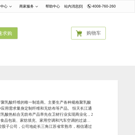
家中心
商家服务
帮助中心
站内消息[0]
4008-760-260
|
|
购物车
速求购
产聚乳酸纤维的唯一制造商。主要生产各种规格聚乳酸
应用需求量身定制纤维和无纺布等产品。 恒天长江通
乳酸热粘合无纺布产品率先在卫材行业实现商业化，2
、食品包装、家纺填充、家用空调和汽车空调的过滤
控股子公司，公司地处长三角江苏省常熟市，相信通过
，共同构筑全新模式的PLA产业链。