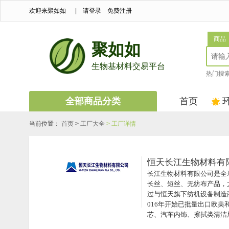
欢迎来聚如如
|
请登录
免费注册
商品
聚如如
生物基材料交易平台
热门搜
全部商品分类
首页
当前位置：
首页
>
工厂大全
> 工厂详情
恒天长江生物材料有
长江生物材料有限公司是全
长丝、短丝、无纺布产品，
过与恒天旗下纺机设备制造
016年开始已批量出口欧
芯、汽车内饰、擦拭类清洁
我们在技术创新上面坚持不