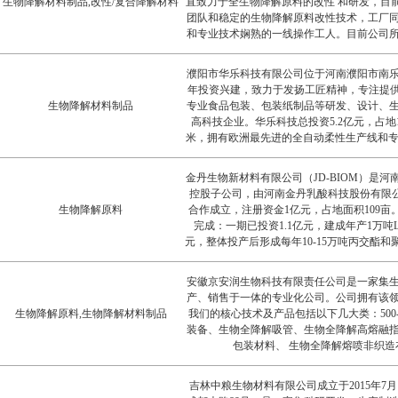
生物降解材料制品,改性/复合降解材料
直致力于全生物降解原料的改性 和研发，目
团队和稳定的生物降解原料改性技术，工厂
和专业技术娴熟的一线操作工人。目前公司
料和全生物降解袋子制品深受国
濮阳市华乐科技有限公司位于河南濮阳市南乐县
年投资兴建，致力于发扬工匠精神，专注提供
生物降解材料制品
专业食品包装、包装纸制品等研发、设计、
高科技企业。华乐科技总投资5.2亿元，占地1
米，拥有欧洲最先进的全自动柔性生产线和专业
亿元，利税6000万元，公司目前员工150人，已通过
认证、GMP 认证、FSC认证等，我们产品
金丹生物新材料有限公司（JD-BIOM）是
并具有相关的检测证书，为控制产品成本
控股子公司，由河南金丹乳酸科技股份有限公司
生物降解原料
合作成立，注册资金1亿元，占地面积109亩。
完成：一期已投资1.1亿元，建成年产1万吨
元，整体投产后形成每年10-15万吨丙交酯
内外首创的“绿色复合催化封闭循环工艺合成
化剂具有无毒、可代谢、无重金属残留的特
安徽京安润生物科技有限责任公司是一家集
和聚乳酸产品纯度高、性能优良，且生产过
产、销售于一体的专业化公司。公司拥有该
体工艺绿色环保。公司经营范围包括丙交酯
生物降解原料,生物降解材料制品
我们的核心技术及产品包括以下几大类：500-
物新材料等相关产品的技术研发、生产、
装备、生物全降解吸管、生物全降解高熔融
包装材料、 生物全降解熔喷非织造
吉林中粮生物材料有限公司成立于2015年7