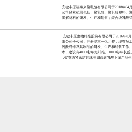
心。公司目前有两类亮点特色产品，其一是生
安徽丰原福泰来聚乳酸有限公司于2018年04
基聚碳酸亚丙酯多元醇衍生而来的一种生物
公司经营范围包括：聚乳酸、聚乳酸塑料、
生物降解性与高阻隔性为一体综合性能最优
降解材料的研发、生产和销售；聚合级乳酸
塑料制品检测中心生物降解性能检测（E
安徽丰原生物纤维股份有限公司于2016年8
限公司子公司，注册资本一亿元整，现有员工
乳酸纤维及其制品的研发、生产和销售工作
术，建设有4000吨/年短纤维、1000吨/年长丝
0锭赛络紧密纺纱线等四条聚乳酸下游产品
缝制等品牌企业合作，先后开发了服装服饰
聚乳酸终端产品。公司分别荣获“2018中国家纺
家纺家居优秀品牌”等荣誉称号，开发的聚乳
品四件套分别荣获安徽省工业设计大赛产品组金
色节能类创新产品金奖。未来2-3年，公司将
产万吨级聚乳酸纤维、无纺布等项目，以满
需求。 聚乳酸纤维由聚乳酸原料生产而来
软、蓬松性和保暖性好，经纺纱、织造后，
好，着色性能也没有问题，服用性能优异，
纺、卫材、医用用即弃产品等领域。与传统
聚乳酸纤维具有环保、无毒、可降解；抑菌
不回潮；保暖透气、亲肤性好，以及抗紫外
大发展前景的“绿色纤维” 之一。随着各省市
酸纤维必将迎合时代发展趋势，引领纺织材