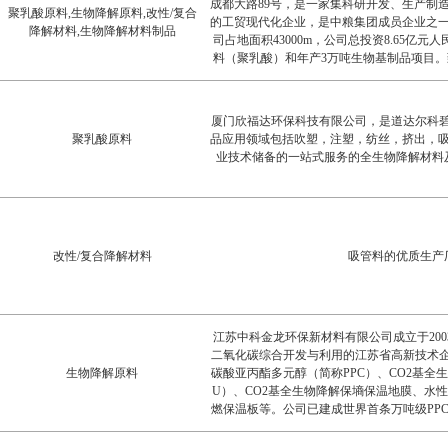
成都大路89号，是一家集科研开发、生产制
聚乳酸原料,生物降解原料,改性/复合
的工贸现代化企业，是中粮集团成员企业之
降解材料,生物降解材料制品
司占地面积43000m，公司总投资8.65亿
料（聚乳酸）和年产3万吨生物基制品项目
生物基材料、生物基制品的领军品牌。我公
料及制品改性专用料；全生物降解注塑产品
物降解聚乳酸纤维
厦门欣福达环保科技有限公司，是道达尔科碧
聚乳酸原料
品应用领域包括吹塑，注塑，纺丝，挤出，
业技术储备的一站式服务的全生物降解材料
改性/复合降解材料
吸管料的优质生产
江苏中科金龙环保新材料有限公司成立于200
二氧化碳综合开发与利用的江苏省高新技术企
生物降解原料
碳酸亚丙酯多元醇（简称PPC）、CO2基全生物
U）、CO2基全生物降解保墒保温地膜、水
燃保温板等。公司已建成世界首条万吨级PP
剂制备、生产工艺技术到产品的一整套国家发
3项国际发明专利。公司于2008年被认定为