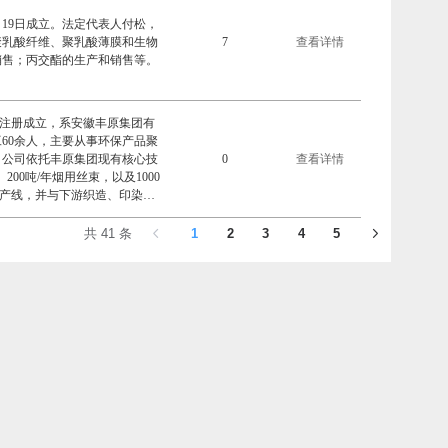
物降解地膜，该产品是由CO2
月19日成立。法定代表人付松，
降解材料。是目前市场上唯一集
聚乳酸纤维、聚乳酸薄膜和生物
7
查看详情
的降解材料。该产品已通过国家
销售；丙交酯的生产和销售等。
N13432欧盟标准）。
月注册成立，系安徽丰原集团有
60余人，主要从事环保产品聚
。公司依托丰原集团现有核心技
0
查看详情
、200吨/年烟用丝束，以及1000
生产线，并与下游织造、印染、
、家纺家居和家装家饰等系列化
家居特别贡献奖”、“2019中国
共 41 条
1
2
3
4
5
酸纤维AB被、聚乳酸大提花产
奖和2019世界制造业大会绿
在丰原集团固镇产业基地建设年
足下游对于环保健康纤维使用的
，属于生物基纤维。其质轻、柔
其纺织物悬垂性好、尺寸稳定性
可广泛应用于服装、内衣、家
的化纤以及棉等天然纤维相比，
、抗螨、防过敏；难燃、少烟、
线等优越性能，被认为是具有最
的禁塑令和限塑令的出台，聚乳
料的发展方向。目前聚乳酸纤维