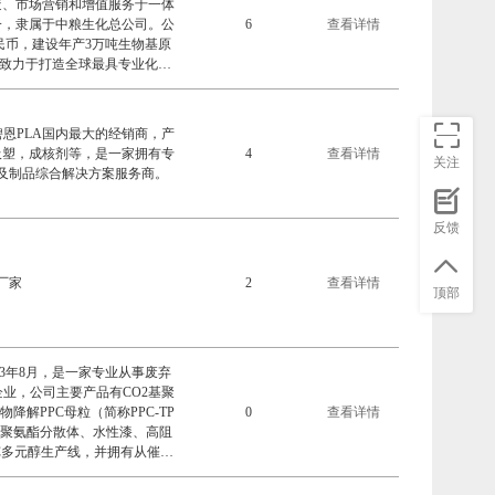
造、市场营销和增值服务于一体
一，隶属于中粮生化总公司。公
6
查看详情
元人民币，建设年产3万吨生物基原
。致力于打造全球最具专业化的
司主要生产的产品有：聚乳酸原
、全生物可降解膜袋产品、全生
等。
恩PLA国内最大的经销商，产
吸塑，成核剂等，是一家拥有专
4
查看详情
关注
及制品综合解决方案服务商。
反馈
厂家
2
查看详情
顶部
3年8月，是一家专业从事废弃
业，公司主要产品有CO2基聚
降解PPC母粒（简称PPC-TP
0
查看详情
性聚氨酯分散体、水性漆、高阻
C多元醇生产线，并拥有从催化
明专利共计14项。同时申请了
江苏省二氧化碳工程技术研究中