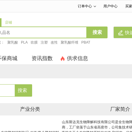
订单中心
用户中心
买
|
|
店铺
搜索
快
索：
聚乳酸
PLA
吹膜
注塑
改性
聚乳酸纤维
PBAT
环保商城
资讯指数
供求信息
搜索
产业分类
厂家简介
山东斯达克生物降解科技有限公司是全生物
商，工厂坐落于山东省高密市，公司集技术