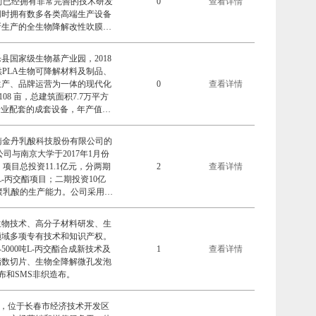
前已经拥有非常完善的技术研发
0
查看详情
同时拥有数多各类高端生产设备
所生产的全生物降解改性吹膜原
内客的广大好评 。
国家级生物基产业园，2018
PLA生物可降解材料及制品、
生产、品牌运营为一体的现代化
0
查看详情
08 亩，总建筑面积7.7万平方
配套的成套设备，年产值4.8
ISO9001、ISO14001体系
符合CE认证、通过行业相关检测
河南金丹乳酸科技股份有限公司的
和产品质量提供有力的保障。
与南京大学于2017年1月份
项目总投资11.1亿元，分两期
2
查看详情
L-丙交酯项目；二期投资10亿
和聚乳酸的生产能力。公司采用国
丙交酯、聚乳酸技术”，所用催
点，催化效率高，生产的丙交酯
生物技术、高分子材料研发、生
程无三废排放，不污染环境，整
领域多项专有技术和知识产权。
、聚乳酸、聚乳酸改性料和共聚
5000吨L-丙交酯合成新技术及
1
查看详情
销售和应用技术咨询服务。
指数切片、生物全降解微孔发泡
布和SMS非织造布。
月，位于长春市经济技术开发区