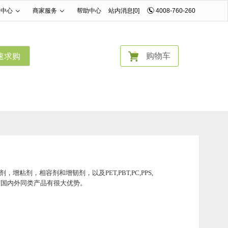
家中心
商家服务
帮助中心
站内消息[0]
4008-760-260
|
|
购物车
速求购
粘剂，相容剂和增韧剂，以及PET,PBT,PC,PPS,
较国内外同类产品有很大优势。