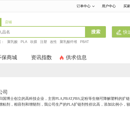
订单中心
用户中心
买
|
|
店铺
搜索
快
索：
聚乳酸
PLA
吹膜
注塑
改性
聚乳酸纤维
PBAT
环保商城
资讯指数
供求信息
公司
博士创立的高科技企业，主营PLA,PBAT,PBS,淀粉等生物可降解塑料的扩链剂，增
增粘剂，相容剂和增韧剂，我公司生产的PLA扩链剂性价比高，添加比例小，