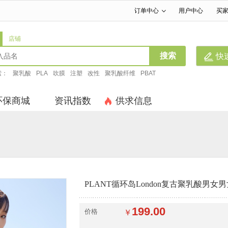
订单中心
用户中心
买
|
|
店铺
搜索
快
索：
聚乳酸
PLA
吹膜
注塑
改性
聚乳酸纤维
PBAT
环保商城
资讯指数
供求信息
PLANT循环岛London复古聚乳酸男女
199.00
价格
￥