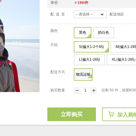
单价
￥
199/件
配 送 至
-- 请选择 --
配送地区
颜色
黑色
奶白色
尺码
S(偏大1-2个码)
M(偏大1-2
L(偏大1-2码)
XL(偏大1-2码
配送方式
物流运输
购买数量
仅剩 50 件，抓紧时
立即购买
加入购