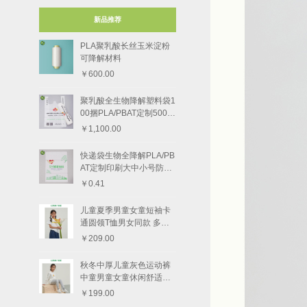
新品推荐
PLA聚乳酸长丝玉米淀粉
可降解材料
￥600.00
聚乳酸全生物降解塑料袋1
00捆PLA/PBAT定制5000
个
￥1,100.00
快递袋生物全降解PLA/PB
AT定制印刷大中小号防水
快递物流
￥0.41
儿童夏季男童女童短袖卡
通圆领T恤男女同款 多款
图案
￥209.00
秋冬中厚儿童灰色运动裤
中童男童女童休闲舒适束
脚长裤
￥199.00