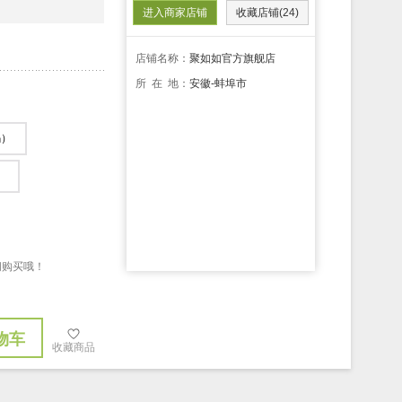
进入商家店铺
收藏店铺(24)
店铺名称：
聚如如官方旗舰店
所 在 地：
安徽-蚌埠市
码）
）
间购买哦！
物车
收藏商品