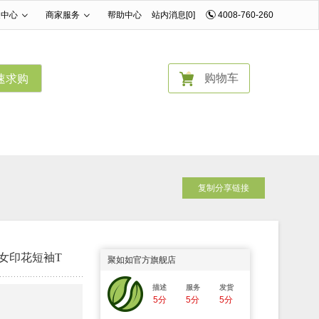
家中心
商家服务
帮助中心
站内消息[0]
4008-760-260
|
|
购物车
速求购
复制分享链接
男女印花短袖T
聚如如官方旗舰店
描述
服务
发货
5分
5分
5分