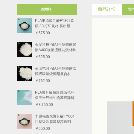
商品详情
物
热卖排行
PLA丰原聚乳酸FY802吹
膜 3D打印耗材 挤出级树
脂颗粒
￥575.00
金发科技PBAT生物降解聚
酯A400吹塑流延共混材料
￥625.00
蓝山屯河PBAT生物降解吹
膜级吸塑级聚酯复合材料8
801-1
￥762.50
PLA聚乳酸短纤维绿色环
保玉米纤维生物基可降解
￥8,750.00
丰原福泰来聚乳酸FY604
注塑级吹膜吸塑高透明度
树脂颗粒
￥550.00