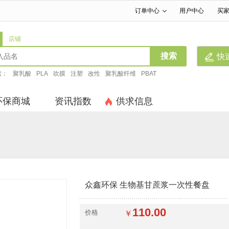
订单中心
用户中心
买
|
|
店铺
搜索
快
索：
聚乳酸
PLA
吹膜
注塑
改性
聚乳酸纤维
PBAT
环保商城
资讯指数
供求信息
众鑫环保 生物基甘蔗浆一次性餐盘
110.00
价格
￥