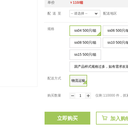
单价
￥
110/箱
配 送 至
-- 请选择 --
配送地区
规格
ss04 500只/箱
ss06 500只/
ss08 500只/箱
ss10 500只/
ss15 500只/箱
因产品样式规格过多，如有需求欢
配送方式
物流运输
购买数量
仅剩 110000 件
立即购买
加入购