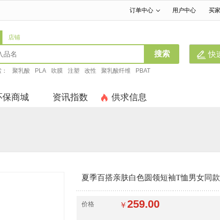
订单中心
用户中心
买
|
|
店铺
搜索
快
索：
聚乳酸
PLA
吹膜
注塑
改性
聚乳酸纤维
PBAT
环保商城
资讯指数
供求信息
夏季百搭亲肤白色圆领短袖T恤男女同
259.00
价格
￥