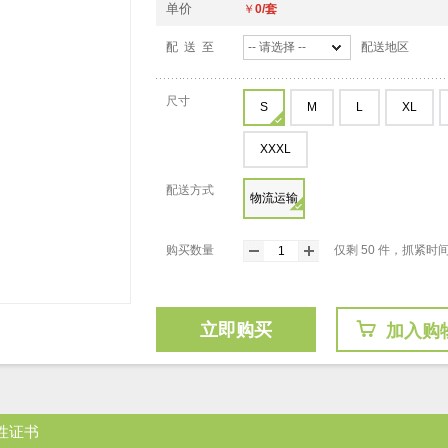
单价
￥
0/套
配 送 至
-- 请选择 --
配送地区
尺寸
S
M
L
XL
XXXL
配送方式
物流运输
购买数量
仅剩 50 件，抓紧时
立即购买
加入购
性证书