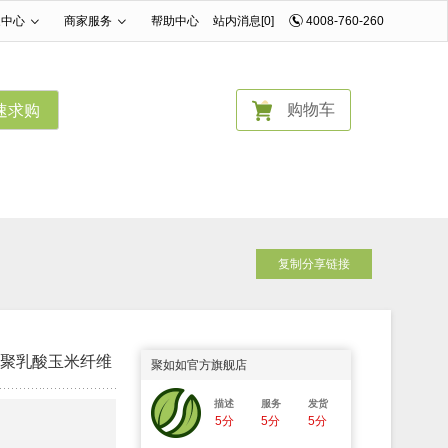
家中心
商家服务
帮助中心
站内消息[0]
4008-760-260
|
|
购物车
速求购
复制分享链接
款聚乳酸玉米纤维
聚如如官方旗舰店
描述
服务
发货
5分
5分
5分