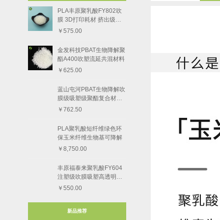
PLA丰原聚乳酸FY802吹
膜 3D打印耗材 挤出级树
脂颗粒
￥575.00
金发科技PBAT生物降解聚
酯A400吹塑流延共混材料
￥625.00
蓝山屯河PBAT生物降解吹
膜级吸塑级聚酯复合材料8
801-1
￥762.50
PLA聚乳酸短纤维绿色环
保玉米纤维生物基可降解
￥8,750.00
丰原福泰来聚乳酸FY604
注塑级吹膜吸塑高透明度
树脂颗粒
￥550.00
新品推荐