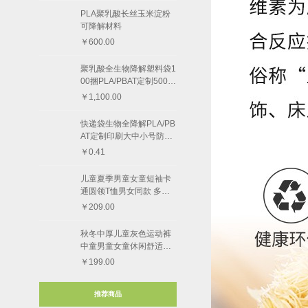
PLA聚乳酸长丝玉米淀粉
可降解材料
￥600.00
聚乳酸全生物降解塑料袋1
00捆PLA/PBAT定制5000
个
￥1,100.00
快递袋生物全降解PLA/PB
AT定制印刷大中小号防水
快递物流
￥0.41
儿童夏季男童女童短袖卡
通圆领T恤男女同款 多款
图案
￥209.00
秋冬中厚儿童灰色运动裤
中童男童女童休闲舒适束
脚长裤
￥199.00
推荐商品