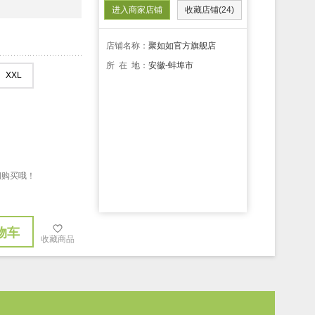
进入商家店铺
收藏店铺(24)
店铺名称：
聚如如官方旗舰店
所 在 地：
安徽-蚌埠市
XXL
间购买哦！
物车
收藏商品