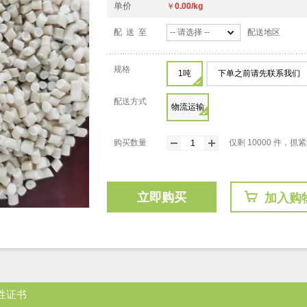
单价
￥
0.00/kg
配 送 至
-- 请选择 --
配送地区
规格
1吨
下单之前请先联系我们
配送方式
物流运输
购买数量
仅剩 10000 件，
立即购买
加入购
性证书