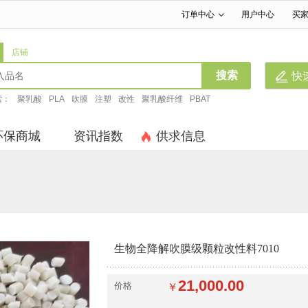
订单中心
用户中心
买
|
|
店铺
搜索
快
索：
聚乳酸
PLA
吹膜
注塑
改性
聚乳酸纤维
PBAT
环保商城
资讯指数
供求信息
生物全降解吹膜级颗粒改性料7010
21,000.00
价格
￥