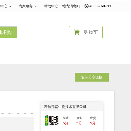
家中心
商家服务
帮助中心
站内消息[0]
4008-760-260
|
|
购物车
速求购
复制分享链接
潍坊邦盛生物技术有限公司
描述
服务
发货
5分
5分
5分